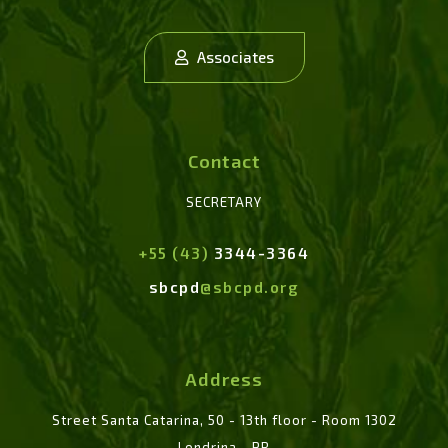
Associates
Contact
SECRETARY
+55 (43)
3344-3364
sbcpd
@sbcpd.org
Address
Street Santa Catarina, 50 - 13th floor - Room 1302
Londrina - PR