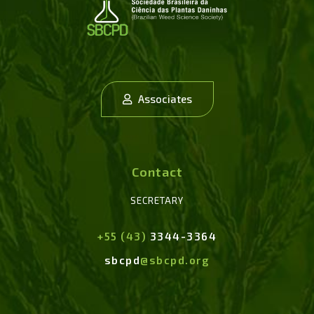
Associates
Contact
SECRETARY
+55 (43)
3344-3364
sbcpd
@sbcpd.org