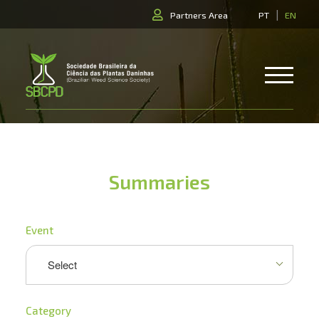
|
Partners Area
PT
EN
Summaries
Event
Category