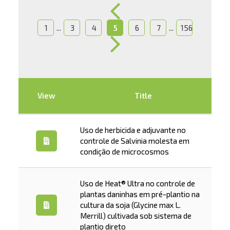
...
...
1
3
4
5
6
7
156
View
Title
Uso de herbicida e adjuvante no
controle de Salvinia molesta em
condição de microcosmos
Uso de Heat® Ultra no controle de
plantas daninhas em pré-plantio na
cultura da soja (Glycine max L.
Merrill) cultivada sob sistema de
plantio direto