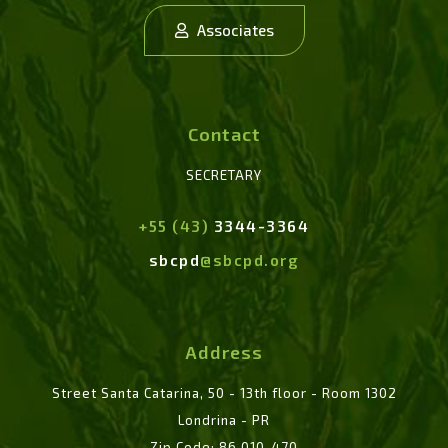
Associates
Contact
SECRETARY
+55 (43)
3344-3364
sbcpd
@sbcpd.org
Address
Street Santa Catarina, 50 - 13th floor - Room 1302
Londrina - PR
Zip Code: 86.010-470