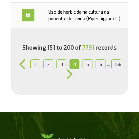
Uso de herbicida na cultura da
pimenta-do-reino (Piper nigrum L.).
Showing 151 to 200 of
7791
records
...
1
2
3
4
5
6
156