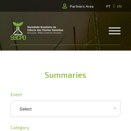
|
Partners Area
PT
EN
Summaries
Event
Category