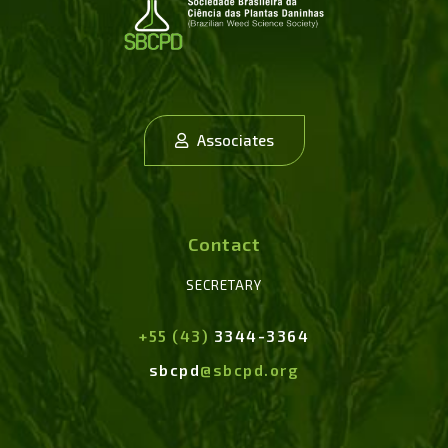
Associates
Contact
SECRETARY
+55 (43)
3344-3364
sbcpd
@sbcpd.org